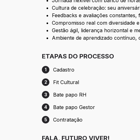
Jornada flexível com banco de horas
Cultura de celebração: seu aniversár
Feedbacks e avaliações constantes, 
Compromisso real com diversidade e 
Gestão ágil, liderança horizontal e 
Ambiente de aprendizado contínuo, c
ETAPAS DO PROCESSO
Cadastro
1
Etapa 1: Cadastro
Fit Cultural
2
Etapa 2: Fit Cultural
Bate papo RH
3
Etapa 3: Bate papo RH
Bate papo Gestor
4
Etapa 4: Bate papo Gestor
Contratação
5
Etapa 5: Contratação
FALA, FUTURO VIVER!