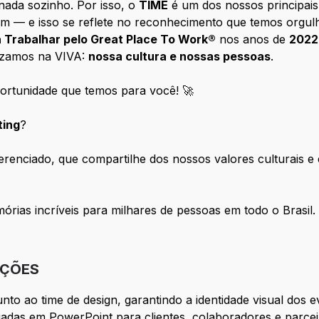
nada sozinho. Por isso, o
TIME
é um dos nossos principais
m — e isso se reflete no reconhecimento que temos orgulh
 Trabalhar pelo Great Place To Work®
nos anos de
2022
rizamos na VIVA:
nossa cultura e nossas pessoas
.
ortunidade que temos para você! 🚀
ing
?
renciado, que compartilhe dos nossos valores culturais e 
rias incríveis para milhares de pessoas em todo o Brasil.
IÇÕES
nto ao time de design, garantindo a identidade visual dos e
adas em PowerPoint para clientes, colaboradores e parcei